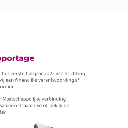
Spelen met je kind
apportage
Activiteiten in de wijk
 het eerste halfjaar 2022 van Stichting
wij een financiële verantwoording af
Ondersteuning bij opvoeding
ording.
r Maatschappelijke verbinding,
Moedergroep VanMij
 samenredzaamheid of bekijk de
er.
Stress door geldproblemen