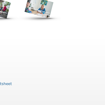
Alles bekijken
ctsheet