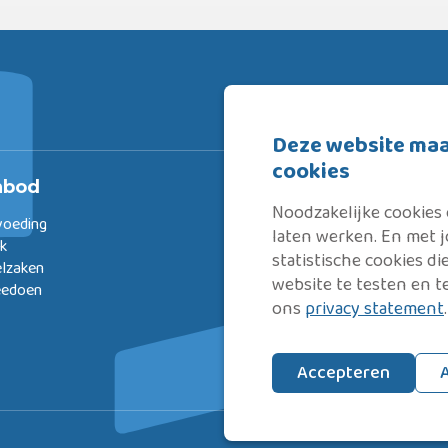
Deze website maa
cookies
nbod
Over ons
Noodzakelijke cookies
voeding
Omdat een steuntje in de r
laten werken. En met
rk
doorslag geeft.
statistische cookies d
elzaken
Rijnstad zet zich met kennis en p
website te testen en t
eedoen
om inwoners jong en oud op weg
ons
privacy statement
.
met deelnemen aan onze samenl
Lees meer
Accepteren