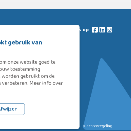
vind ons op
kt gebruik van
 om onze website goed te
ug
soms de
 jouw toestemming
ie worden gebruikt om de
assie in
e verbeteren. Meer info over
 te helpen
eving.
Afwijzen
Privacyverklaring & Cookies
Disclaimer
Klachtenregeling