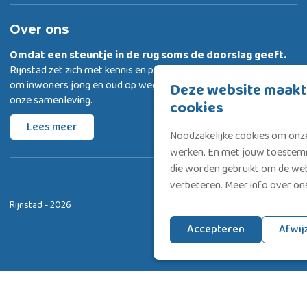
Over ons
Omdat een steuntje in de rug
soms de doorslag geeft.
Rijnstad zet zich met kennis en passie in
om inwoners jong en oud op weg te helpen met deelnemen aan
Deze website maakt
onze samenleving.
cookies
Lees meer
Noodzakelijke cookies om onze
werken. En met jouw toestemm
die worden gebruikt om de web
verbeteren. Meer info over o
Rijnstad - 2026
Privacyverklaring & Cookies
Disclaimer
Accepteren
Afwij
Klachtenregeling