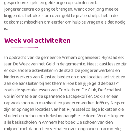
gesprek over geld en geldzorgen op scholen en bij
jongerencentra op gang te brengen. Want door jong mee te
krijgen dat het oké is om over geld te praten, helpt het in de
toekomst misschien om eerder om hulp te vragen als dat nodig
is.
Week vol activiteiten
In opdracht van de gemeente Arnhem organiseert Rijnstad elk
jaar De Week van het Geld in de gemeente. Naast gastlessen zijn
er ook andere activiteiten in de stad. De jongerenwerkers en
kinderwerkers van Rijnstad bieden op onze locaties activiteiten
aan die aansluiten bij het thema ‘Hoe ben jij je geld de baas?’
zoals de speciale lessen van Toolkids en De Club, De Schatkist
vol informatie en de spannende Escapekoffer. Ook is er een
rapworkshop van muzikant en jongerenwerker Jeffrey Neijs en
zijn er op negen locaties van het RijnIJssel college loketten die
studenten helpen om belastingaangifte te doen. Verder krijgen
alle basisscholen in Arnhem het boek ‘De schoen van tien
miljoen’ met daarin tien verhalen over opgroeien in armoede,