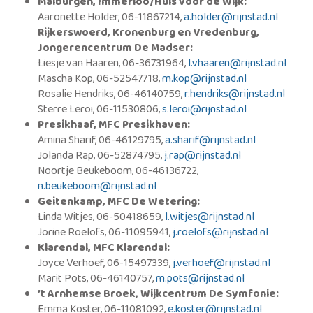
Malburgen,
Immerloo/Huis voor de Wijk:
Aaronette Holder, 06-11867214,
a.holder@rijnstad.nl
Rijkerswoerd, Kronenburg en Vredenburg,
Jongerencentrum
De Madser:
Liesje van Haaren, 06-36731964,
l.vhaaren@rijnstad.nl
Mascha Kop, 06-52547718,
m.kop@rijnstad.nl
Rosalie Hendriks, 06-46140759,
r.hendriks@rijnstad.nl
Sterre Leroi, 06-11530806,
s.leroi@rijnstad.nl
Presikhaaf, MFC Presikhaven:
Amina Sharif, 06-46129795,
a.sharif@rijnstad.nl
Jolanda Rap,
06-52874795,
j.rap@rijnstad.nl
Noortje Beukeboom, 06-46136722,
n.beukeboom@rijnstad.nl
Geitenkamp, MFC De Wetering:
Linda Witjes, 06-50418659,
l.witjes@rijnstad.nl
Jorine Roelofs, 06-11095941,
j.roelofs@rijnstad.nl
Klarendal, MFC Klarendal:
Joyce Verhoef, 06-15497339,
j.verhoef@rijnstad.nl
Marit Pots, 06-46140757,
m.pots@rijnstad.nl
’t Arnhemse Broek, Wijkcentrum De Symfonie:
Emma Koster, 06-11081092,
e.koster@rijnstad.nl