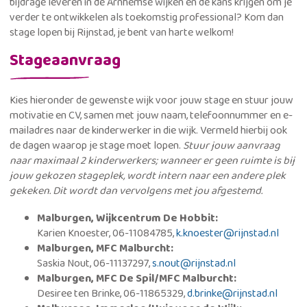
bijdrage leveren in de Arnhemse wijken én de kans krijgen om je
verder te ontwikkelen als toekomstig professional? Kom dan
stage lopen bij Rijnstad, je bent van harte welkom!
Stageaanvraag
Kies hieronder de gewenste wijk voor jouw stage en stuur jouw
motivatie en CV, samen met jouw naam, telefoonnummer en e-
mailadres naar de kinderwerker in die wijk. Vermeld hierbij ook
de dagen waarop je stage moet lopen.
Stuur jouw aanvraag
naar maximaal 2 kinderwerkers; wanneer er geen ruimte is bij
jouw gekozen stageplek, wordt intern naar een andere plek
gekeken. Dit wordt dan vervolgens met jou afgestemd.
Malburgen, Wijkcentrum De Hobbit:
Karien Knoester,
06-11084785,
k.knoester@rijnstad.nl
Malburgen,
MFC Malburcht:
Saskia Nout, 06-11137297,
s.nout@rijnstad.nl
Malburgen,
MFC De Spil/MFC Malburcht:
Desiree ten Brinke, 06-11865329,
d.brinke@rijnstad.nl