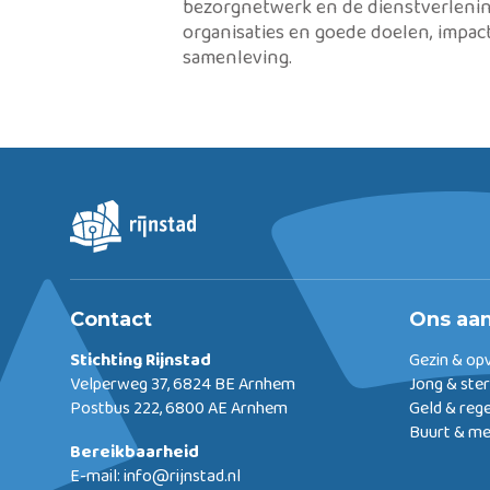
bezorgnetwerk en de dienstverlenin
organisaties en goede doelen, impa
samenleving.
Contact
Ons aa
Stichting Rijnstad
Gezin & op
Velperweg 37, 6824 BE Arnhem
Jong & ste
Postbus 222, 6800 AE Arnhem
Geld & reg
Buurt & m
Bereikbaarheid
E-mail:
info@rijnstad.nl