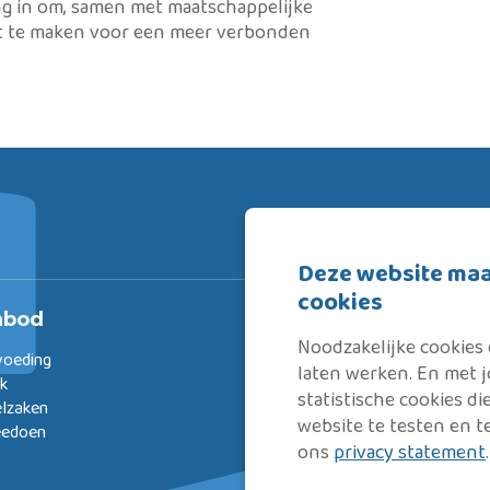
g in om, samen met maatschappelijke
ct te maken voor een meer verbonden
Deze website maa
cookies
nbod
Over ons
Noodzakelijke cookies
voeding
Omdat een steuntje in de r
laten werken. En met
rk
doorslag geeft.
statistische cookies d
elzaken
Rijnstad zet zich met kennis en p
website te testen en t
eedoen
om inwoners jong en oud op weg
ons
privacy statement
.
met deelnemen aan onze samenl