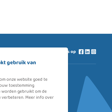
vind ons op
kt gebruik van
 om onze website goed te
ug
soms de
 jouw toestemming
ie worden gebruikt om de
assie in
e verbeteren. Meer info over
 te helpen
eving.