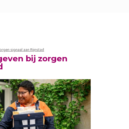
rgen signaal aan Rijnstad
Spelen met je kind
geven bij zorgen
d
Activiteiten in de wijk
Ondersteuning bij opvoeding
Moedergroep VanMij
Stress door geldproblemen