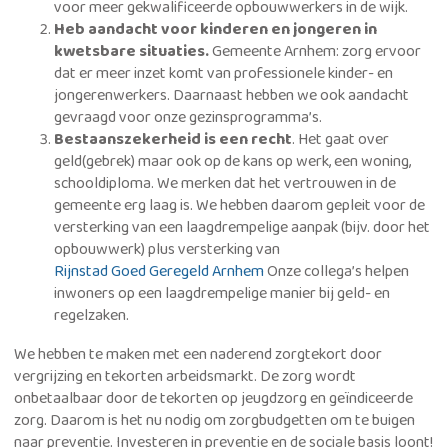
voor meer gekwalificeerde opbouwwerkers in de wijk.
Heb aandacht voor kinderen en jongeren in
kwetsbare situaties.
Gemeente Arnhem: zorg ervoor
dat er meer inzet komt van professionele kinder- en
jongerenwerkers. Daarnaast hebben we ook aandacht
gevraagd voor onze gezinsprogramma’s.
Bestaanszekerheid is een recht
. Het gaat over
geld(gebrek) maar ook op de kans op werk, een woning,
schooldiploma. We merken dat het vertrouwen in de
gemeente erg laag is. We hebben daarom gepleit voor de
versterking van een laagdrempelige aanpak (bijv. door het
opbouwwerk) plus versterking van
Rijnstad Goed Geregeld Arnhem
Onze collega’s helpen
inwoners op een laagdrempelige manier bij geld- en
regelzaken.
We hebben te maken met een naderend zorgtekort door
vergrijzing en tekorten arbeidsmarkt. De zorg wordt
onbetaalbaar door de tekorten op jeugdzorg en geïndiceerde
zorg. Daarom is het nu nodig om zorgbudgetten om te buigen
naar preventie. Investeren in preventie en de sociale basis loont!