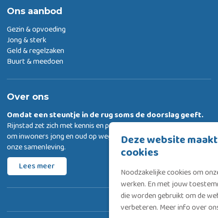
Ons aanbod
Gezin & opvoeding
Jong & sterk
Geld & regelzaken
Buurt & meedoen
Over ons
Omdat een steuntje in de rug
soms de doorslag geeft.
Rijnstad zet zich met kennis en passie in
om inwoners jong en oud op weg te helpen met deelnemen aan
Deze website maakt
onze samenleving.
cookies
Lees meer
Noodzakelijke cookies om onze
werken. En met jouw toestemm
die worden gebruikt om de web
verbeteren. Meer info over o