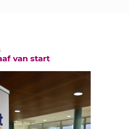
t
Spelen met je kind
af van start
Activiteiten in de wijk
Ondersteuning bij opvoeding
Moedergroep VanMij
Stress door geldproblemen