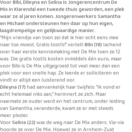
Voor Bibi, Dileyna en Selina is Jongerencentrum De
Mix in Klarendal een tweede thuis geworden, een plek
waar ze al jaren komen. Jongerenwerkers Samantha
en Michael ondersteunen hen daar op hun eigen,
laagdrempelige en gelijkwaardige manier.
“Mijn vriendje van toen zei dat ik hier echt eens mee
naar toe moest. Gratis tosti’s!” vertelt
Bibi (18)
lachend
over haar eerste kennismaking met De Mix toen ze 12
was. Die gratis tosti’s kosten inmiddels één euro, maar
voor Bibi is De Mix uitgegroeid tot veel meer dan een
plek voor een snelle hap. Ze leerde er solliciteren en
vindt er altijd een luisterend oor.
Dileyna (17)
had aanvankelijk haar twijfels: “Ik vond er
echt helemaal niks aan,” herinnert ze zich. Maar
naarmate ze ouder werd en het centrum, onder leiding
van Samantha, veranderde, kwam ze er met steeds
meer plezier.
Voor
Selina (22)
was de weg naar De Mix anders. Via-via
hoorde ze over De Mix. Hoewel ze in Arnhem-Zuid