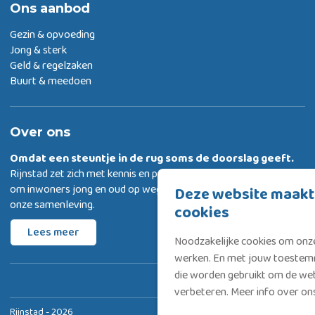
Ons aanbod
Gezin & opvoeding
Jong & sterk
Geld & regelzaken
Buurt & meedoen
Over ons
Omdat een steuntje in de rug
soms de doorslag geeft.
Rijnstad zet zich met kennis en passie in
om inwoners jong en oud op weg te helpen met deelnemen aan
Deze website maakt
onze samenleving.
cookies
Lees meer
Noodzakelijke cookies om onze
werken. En met jouw toestemm
die worden gebruikt om de web
verbeteren. Meer info over o
Rijnstad - 2026
Privacyverklaring & Cookies