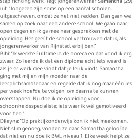
stap richting werk,” legt jongerenwerker
Samantha (29)
uit. “Jongeren zijn soms op een aantal scholen
uitgeschreven, omdat ze het niet redden. Dan gaan we
samen op zoek naar een andere school. We gaan naar
open dagen en ik ga mee naar gesprekken met de
opleiding. Het geeft de school vertrouwen dat ik, als
jongerenwerker van Rijnstad, erbij ben.”
Bibi: “Ik werkte fulltime in de horeca en dat vond ik erg
zwaar. Zo leerde ik dat een diploma echt iets waard is
als je er werk mee vindt dat je leuk vindt. Samantha
ging met mij en mijn moeder naar de
leerplichtambtenaar en regelde dat ik nog maar één les
per week hoefde te volgen, om daarna te kunnen
overstappen. Nu doe ik de opleiding voor
schoonheidsspecialiste; iets waar ik wél gemotiveerd
voor ben.“
Dileyna: “Op praktijkonderwijs kon ik niet meekomen.
Niet slim genoeg, vonden ze daar. Samantha geloofde
dat niet en nu doe ik BWL niveau 1. Elke week helpt ze