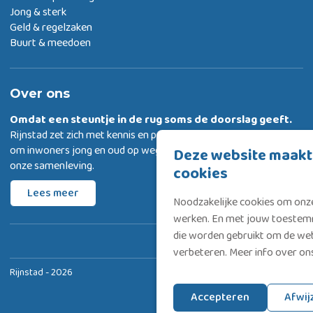
Jong & sterk
Geld & regelzaken
Buurt & meedoen
Over ons
Omdat een steuntje in de rug
soms de doorslag geeft.
Rijnstad zet zich met kennis en passie in
om inwoners jong en oud op weg te helpen met deelnemen aan
Deze website maakt
onze samenleving.
cookies
Lees meer
Noodzakelijke cookies om onze
werken. En met jouw toestemm
die worden gebruikt om de web
verbeteren. Meer info over o
Rijnstad - 2026
Privacyverklaring & Cookies
Disclaimer
Accepteren
Afwij
Klachtenregeling