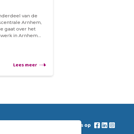
onderdeel van de
erscentrale Arnhem,
ie gaat over het
erswerk in Arnhem…
Lees meer
vind ons op