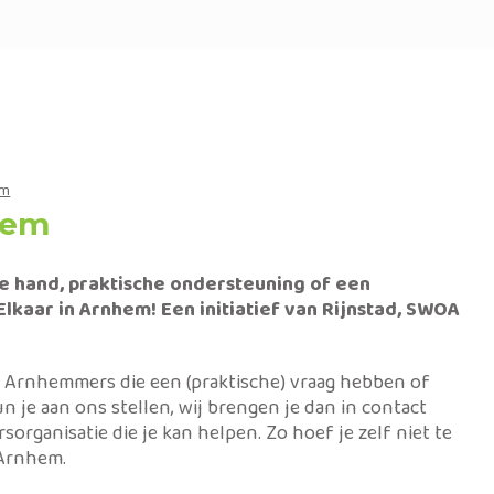
em
Spelen met je kind
hem
Activiteiten in de wijk
e hand, praktische ondersteuning of een
Elkaar in Arnhem! Een initiatief van Rijnstad, SWOA
Ondersteuning bij opvoeding
le Arnhemmers die een (praktische) vraag hebben of
Moedergroep VanMij
un je aan ons stellen, wij brengen je dan in contact
rsorganisatie die je kan helpen. Zo hoef je zelf niet te
Stress door geldproblemen
 Arnhem.