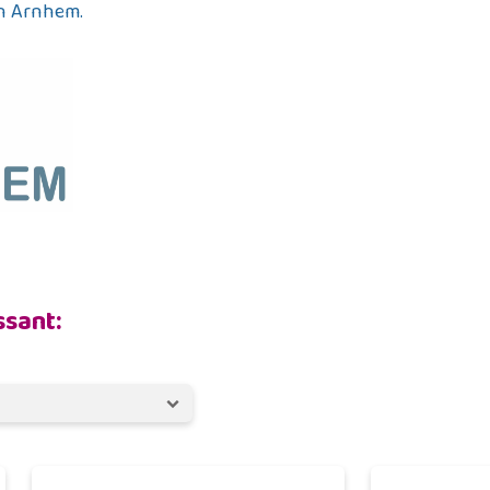
in Arnhem.
Alles bekijken
ssant: